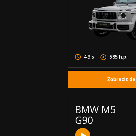
4.3 s
585 h.p.
Zobrazit de
BMW M5
G90