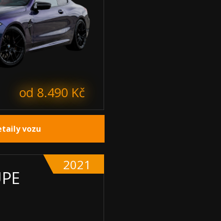
od 8.490 Kč
etaily vozu
2021
UPE