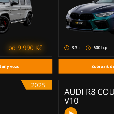
od 9.990 Kč
3.3 s
600 h.p.
taily vozu
Zobrazit d
2025
AUDI R8 CO
V10