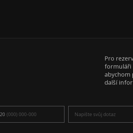
Pro rezer
formuláři
abychom p
další inf
20