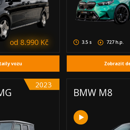
od 8.990 Kč
3.5 s
727 h.p.
taily vozu
Zobrazit d
2023
MG
BMW M8