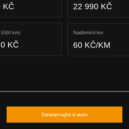
0 KČ
22 990 KČ
t 3300 km)
Nadlimitní km
90 KČ
60 KČ/KM
Zarezervujte si auto