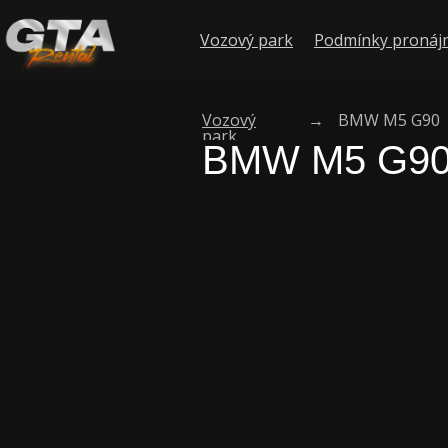
Vozový park
Podmínky proná
Vozový
→
BMW M5 G90
park
BMW M5 G90