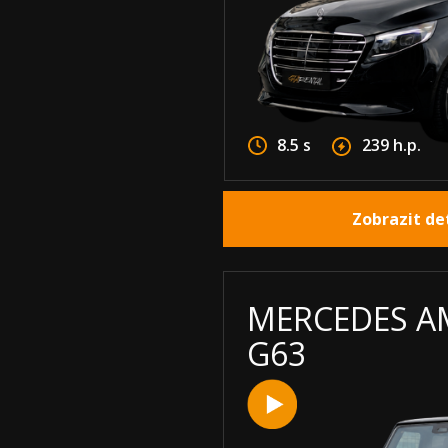
8.5 s
239 h.p.
Zobrazit de
MERCEDES A
G63