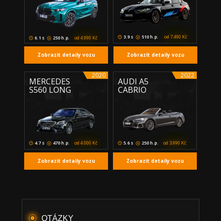
3.9 s
510 h.p.
od 7.490 Kč
6.1 s
250 h.p.
od 4.990 Kč
Zobrazit detaily vozu
Zobrazit detaily vozu
2020
2022
MERCEDES
AUDI A5
S560 LONG
CABRIO
4.7 s
470 h.p.
od 4.000 Kč
5.6 s
250 h.p.
od 3.990 Kč
Zobrazit detaily vozu
Zobrazit detaily vozu
OTÁZKY