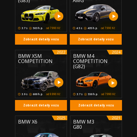
(G83)
AMG
3.7 s
503 h.p.
od 7.990 Kč
4.5 s
435 h.p.
od 7.990 Kč
Zobrazit detaily vozu
Zobrazit detaily vozu
2022
2024
BMW X5M
BMW M4
COMPETITION
COMPETITION
(G82)
3.9 s
600 h.p.
od 9.990 Kč
3.7 s
550 h.p.
od 7.990 Kč
Zobrazit detaily vozu
Zobrazit detaily vozu
2025
2021
BMW X6
BMW M3
G80