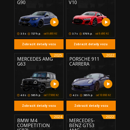
G90
V10
3.5 s
727 h.p.
od 9.490 Kč
3.7 s
570 h.p.
od 9.490 Kč
Zobrazit detaily vozu
Zobrazit detaily vozu
2025
2022
MERCEDES AMG
PORSCHE 911
G63
CARRERA
4.0 s
585 h.p.
od 17.990 Kč
4.2 s
385 h.p.
od 10.990 Kč
Zobrazit detaily vozu
Zobrazit detaily vozu
2024
2022
BMW M4
MERCEDES-
COMPETITION
BENZ GT53