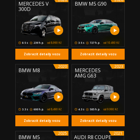
MERCEDES V
BMW M5 G90
300D
8.5 s
239 h.p.
od 8.990 Kč
3.5 s
727 h.p.
od 10.490 Kč
Zobrazit detaily vozu
Zobrazit detaily vozu
2020
2023
BMW M8
MERCEDES
AMG G63
3.3 s
600 h.p.
od 8.490 Kč
4.3 s
585 h.p.
od 9.990 Kč
Zobrazit detaily vozu
Zobrazit detaily vozu
2025
2021
BMW M5
AUDI R8 COUPE