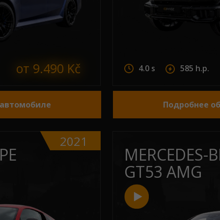
от 9.490 Kč
4.0 s
585 h.p.
 автомобиле
Подробнее о
2021
PE
MERCEDES-B
GT53 AMG