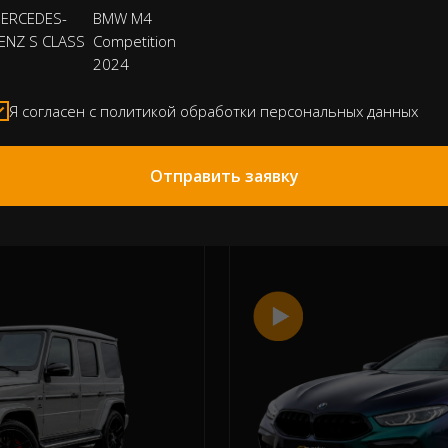
ERCEDES-
BMW M4
ENZ S CLASS
Competition
от 8.990 Kč
3.5 s
727 h.p.
2024
Я согласен с политикой обработки персональных данных
 автомобиле
Подробнее о
Отправить заявку
2023
MG
BMW M8