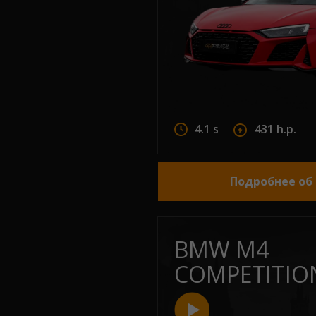
4.1 s
431 h.p.
Подробнее об
BMW M4
COMPETITION