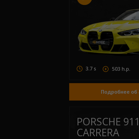
3.7 s
503 h.p.
Подробнее об
PORSCHE 91
CARRERA