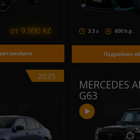
от 9.990 Kč
3.3 s
600 h.p.
 автомобиле
Подробнее о
2025
MERCEDES 
G63