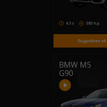
4.3 s
585 h.p.
Подробнее об
BMW M5
G90