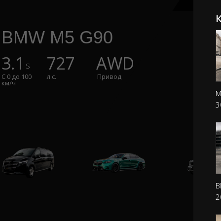
BMW M5 G90
3.1
727
AWD
s
C 0 до 100
л.с.
Привод
км/ч
M
3
B
2