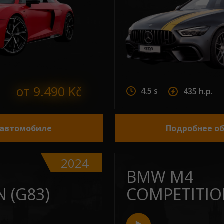
от 9.490 Kč
4.5 s
435 h.p.
 автомобиле
Подробнее о
2024
BMW M4
 (G83)
COMPETITION