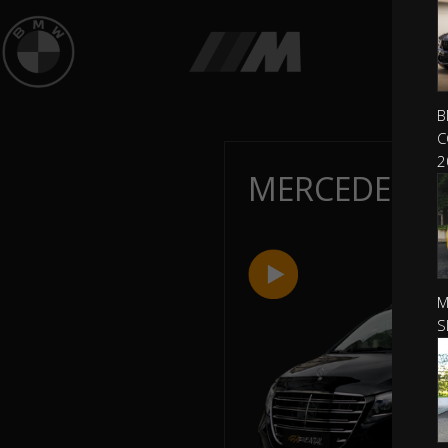
B
C
2
MERCEDES V
M
S