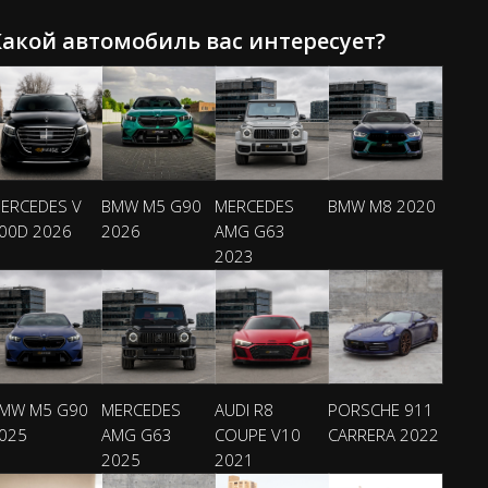
Какой автомобиль вас интересует?
ERCEDES V
BMW M5 G90
MERCEDES
BMW M8 2020
00D 2026
2026
AMG G63
2023
MW M5 G90
MERCEDES
AUDI R8
PORSCHE 911
025
AMG G63
COUPE V10
CARRERA 2022
2025
2021