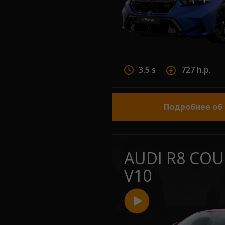
3.5 s
727 h.p.
Подробнее об
AUDI R8 COU
V10