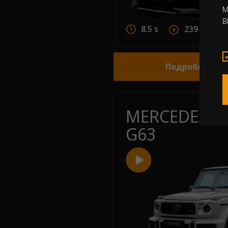
M
B
8.5 s
239 h.p.
Подробнее об
MERCEDES A
G63