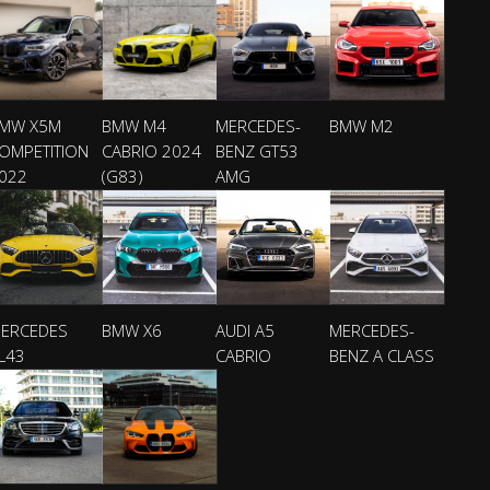
MW X5M
BMW M4
MERCEDES-
BMW M2
OMPETITION
CABRIO 2024
BENZ GT53
2026
022
(G83)
AMG
 300D
BMW M5 G9
ERCEDES
BMW X6
AUDI A5
MERCEDES-
L43
CABRIO
BENZ A CLASS