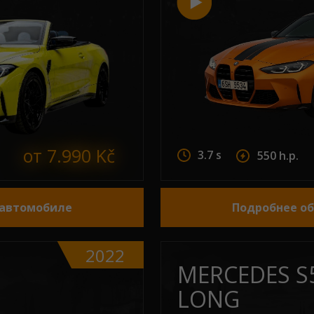
от 7.990 Kč
3.7 s
550 h.p.
 автомобиле
Подробнее о
2022
1
MERCEDES S
LONG