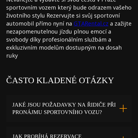
sportovním vozem který bude odrazem vašeho
životního stylu Rezervujte si svůj sportovní
automobil přímo nyní na
GTARental.cz
a zažijte
nezapomenutelnou jízdu plnou emocí a
svobody díky profesionálním službám a
exkluzivním modelům dostupným na dosah
ruky
ČASTO KLADENÉ OTÁZKY
JAKÉ JSOU POŽADAVKY NA ŘIDIČE PŘI
PRONÁJMU SPORTOVNÍHO VOZU?
JAK PROBÍHÁ REZERVACE