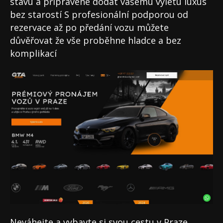
stavu a připravené dodat vašemu výletu luxus
bez starostí S profesionální podporou od
rezervace až po předání vozu můžete
důvěřovat že vše proběhne hladce a bez
komplikací
Neváhejte a vybavte si svou cestu v Praze