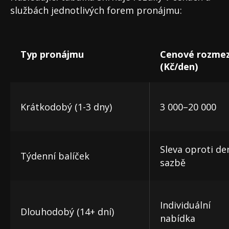
službách jednotlivých forem pronájmu:
Typ pronájmu
Cenové rozmez
(Kč/den)
Krátkodobý (1-3 dny)
3 000–20 000
Sleva oproti de
Týdenní balíček
sazbě
Individuální
Dlouhodobý (14+ dní)
nabídka