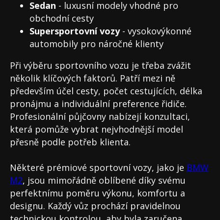
Sedan
- luxusní modely vhodné pro
obchodní cesty
Supersportovní vozy
- vysokovýkonné
automobily pro náročné klienty
Při výběru sportovního vozu je třeba zvážit
několik klíčových faktorů. Patří mezi ně
především účel cesty, počet cestujících, délka
pronájmu a individuální preference řidiče.
Profesionální půjčovny nabízejí konzultaci,
která pomůže vybrat nejvhodnější model
přesně podle potřeb klienta.
Některé prémiové sportovní vozy, jako je
BMW
M2
, jsou mimořádně oblíbené díky svému
perfektnímu poměru výkonu, komfortu a
designu. Každý vůz prochází pravidelnou
technickou kontrolou, aby byla zaručena