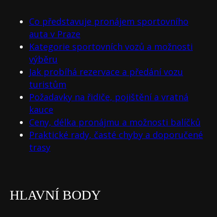
Co představuje pronájem sportovního
auta v Praze
Kategorie sportovních vozů a možnosti
výběru
Jak probíhá rezervace a předání vozu
turistům
Požadavky na řidiče, pojištění a vratná
kauce
Ceny, délka pronájmu a možnosti balíčků
Praktické rady, časté chyby a doporučené
trasy
HLAVNÍ BODY